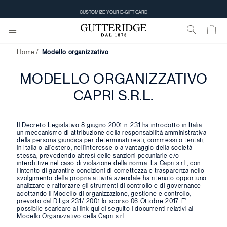
CUSTOMIZE YOUR E-GIFT CARD
Home
Modello organizzativo
MODELLO ORGANIZZATIVO
CAPRI S.R.L.
Il Decreto Legislativo 8 giugno 2001 n. 231 ha introdotto in Italia
un meccanismo di attribuzione della responsabilità amministrativa
della persona giuridica per determinati reati, commessi o tentati,
in Italia o all'estero, nell'interesse o a vantaggio della società
stessa, prevedendo altresì delle sanzioni pecuniarie e/o
interdittive nel caso di violazione della norma. La Capri s.r.l., con
l’intento di garantire condizioni di correttezza e trasparenza nello
svolgimento della propria attività aziendale ha ritenuto opportuno
analizzare e rafforzare gli strumenti di controllo e di governance
adottando il Modello di organizzazione, gestione e controllo,
previsto dal D.Lgs 231/ 2001 lo scorso 06 Ottobre 2017. E'
possibile scaricare ai link qui di seguito i documenti relativi al
Modello Organizzativo della Capri s.r.l.: