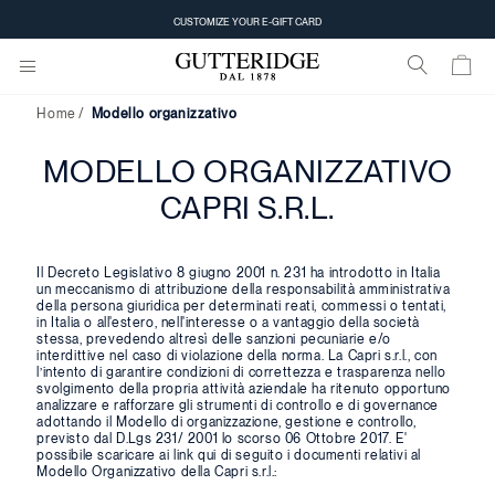
CUSTOMIZE YOUR E-GIFT CARD
Home
Modello organizzativo
MODELLO ORGANIZZATIVO
CAPRI S.R.L.
Il Decreto Legislativo 8 giugno 2001 n. 231 ha introdotto in Italia
un meccanismo di attribuzione della responsabilità amministrativa
della persona giuridica per determinati reati, commessi o tentati,
in Italia o all'estero, nell'interesse o a vantaggio della società
stessa, prevedendo altresì delle sanzioni pecuniarie e/o
interdittive nel caso di violazione della norma. La Capri s.r.l., con
l’intento di garantire condizioni di correttezza e trasparenza nello
svolgimento della propria attività aziendale ha ritenuto opportuno
analizzare e rafforzare gli strumenti di controllo e di governance
adottando il Modello di organizzazione, gestione e controllo,
previsto dal D.Lgs 231/ 2001 lo scorso 06 Ottobre 2017. E'
possibile scaricare ai link qui di seguito i documenti relativi al
Modello Organizzativo della Capri s.r.l.: