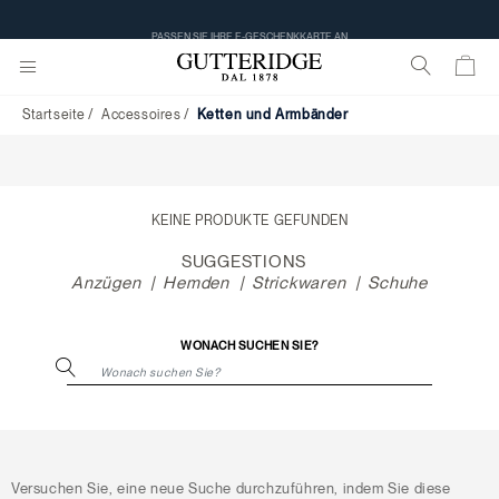
Ketten
und
PASSEN SIE IHRE E-GESCHENKKARTE AN
Armbänder
Startseite
Accessoires
Ketten und Armbänder
KEINE PRODUKTE GEFUNDEN
SUGGESTIONS
Anzügen
Hemden
Strickwaren
Schuhe
WONACH SUCHEN SIE?
Versuchen Sie, eine neue Suche durchzuführen, indem Sie diese