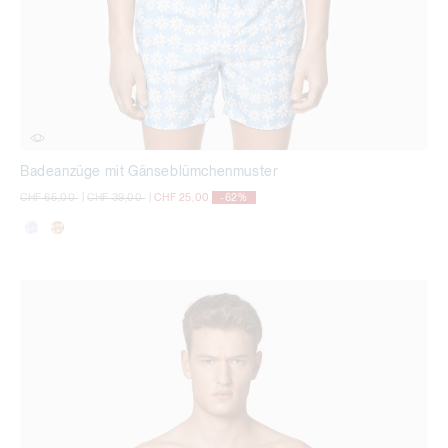
Badeanzüge mit Gänseblümchenmuster
Preisreduzierung von
auf
Preisreduzierung von
auf
CHF 65,00
|
CHF 39,00
|
CHF 25,00
-62%