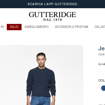
SCARICA L'APP GUTTERIDGE
 IN
SALDI
ABBIGLIAMENTO
ACCESSORI E PROFUMI
CALZA
Je
Cod
Pri
€ 1
COL