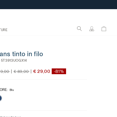
TURE
ans tinto in filo
:
5T3913UOGX14
ce reduced from
to
Price reduced from
to
€ 29,00
-81%
|
|
49,00
€ 89,00
ORE
:
Blu