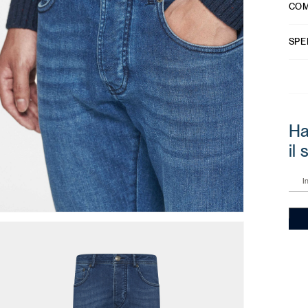
COM
SPE
Ha
il
I