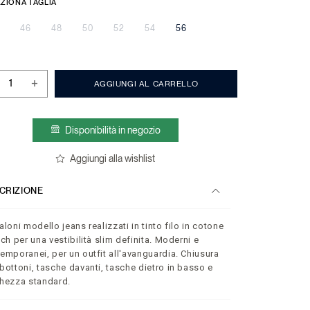
ZIONA TAGLIA
46
48
50
52
54
56
+
AGGIUNGI AL CARRELLO
Disponibilità in negozio
Aggiungi alla wishlist
CRIZIONE
aloni modello jeans realizzati in tinto filo in cotone
tch per una vestibilità slim definita. Moderni e
emporanei, per un outfit all'avanguardia. Chiusura
bottoni, tasche davanti, tasche dietro in basso e
hezza standard.