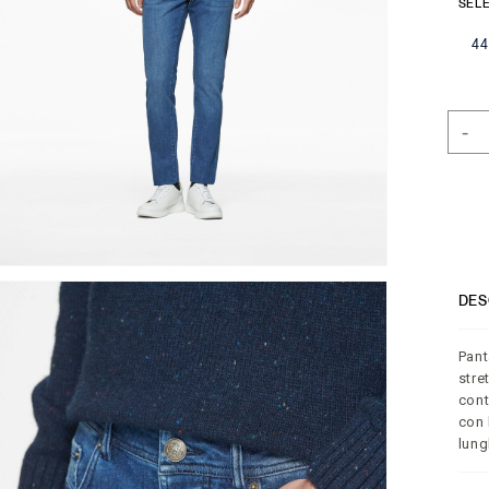
SELE
44
-
DES
Pant
stre
cont
con 
lung