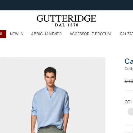
FREE SHIPPING A PARTIRE DA €120
DI
NEW IN
ABBIGLIAMENTO
ACCESSORI E PROFUMI
CALZA
Ca
Cod
Pri
€ 1
COL