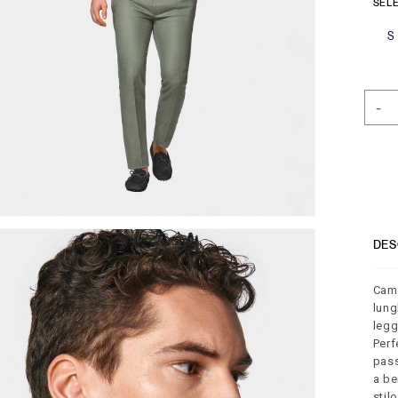
SELE
S
-
DES
Cami
lung
legg
Perf
pass
a be
stil