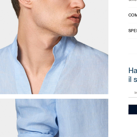
COM
SPE
Ha
il
I