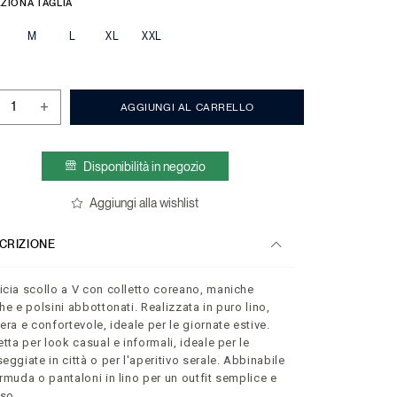
ZIONA TAGLIA
M
L
XL
XXL
+
AGGIUNGI AL CARRELLO
Disponibilità in negozio
Aggiungi alla wishlist
CRIZIONE
cia scollo a V con colletto coreano, maniche
he e polsini abbottonati. Realizzata in puro lino,
era e confortevole, ideale per le giornate estive.
etta per look casual e informali, ideale per le
eggiate in città o per l'aperitivo serale. Abbinabile
rmuda o pantaloni in lino per un outfit semplice e
oso.