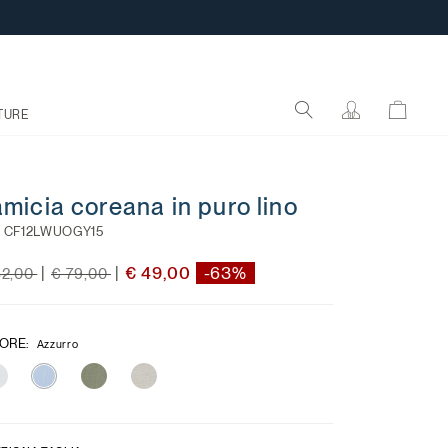
TURE
micia coreana in puro lino
:
CF12LWUOGY15
ce reduced from
to
Price reduced from
to
€ 49,00
-63%
|
|
32,00
€ 79,00
ORE
:
Azzurro