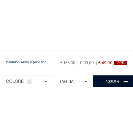
Price reduced from
to
Price reduced from
to
Pantaloni abito in puro lino
€ 165,00
|
€ 99,00
|
€ 49,00
-70%
Ti serve aiuto?
Scegli una delle seguenti opzioni:
COLORE
TAGLIA
AGGIUNGI
CONTROLLA ORDINE/RESO
CONTATTI
CHATTA CON MICHAEL
Il Servizio Clienti è disponibile dal lunedì
al venerdì con orario 9:00 - 18:00.
Domande Frequenti
Chiama:
0818268194