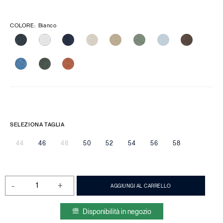
COLORE
:
Bianco
SELEZIONA TAGLIA
44
46
48
50
52
54
56
58
-
+
AGGIUNGI AL CARRELLO
Disponibilità in negozio