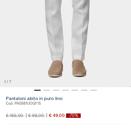
1
/
7
Pantaloni abito in puro lino
Cod:
PA0581UOGY15
Price reduced from
to
Price reduced from
to
|
|
€ 165,00
€ 99,00
€ 49,00
-70%