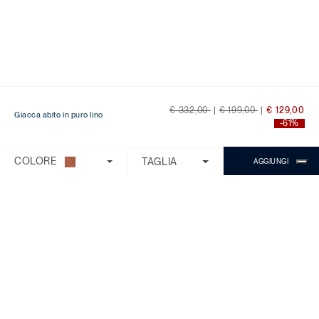
Price reduced from
to
Price reduced from
to
€ 332,00
|
€ 199,00
|
€ 129,00
Giacca abito in puro lino
-61%
Ti serve aiuto?
Scegli una delle seguenti opzioni:
COLORE
TAGLIA
AGGIUNGI
CONTROLLA ORDINE/RESO
CONTATTI
CHATTA CON MICHAEL
Il Servizio Clienti è disponibile dal lunedì
al venerdì con orario 9:00 - 18:00.
Domande Frequenti
Chiama:
0818268194
Chat:
Chiedi a Michael