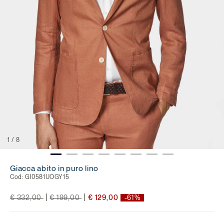
1
/
8
Giacca abito in puro lino
Cod:
GI0581UOGY15
Price reduced from
to
Price reduced from
to
|
|
€ 332,00
€ 199,00
€ 129,00
-61%