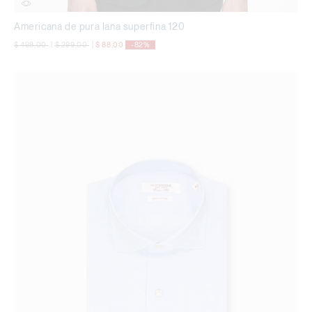
Americana de pura lana superfina 120
precio rebajado desde
a
precio rebajado desde
a
$ 498,00
|
$ 299,00
|
$ 88,00
-82%