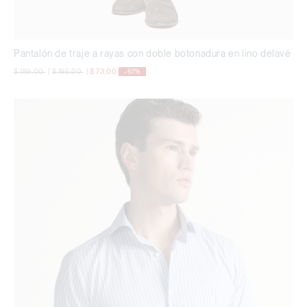
Pantalón de traje a rayas con doble botonadura en lino delavé
precio rebajado desde
a
precio rebajado desde
a
$ 189,00
|
$ 195,00
|
$ 73,00
-61%