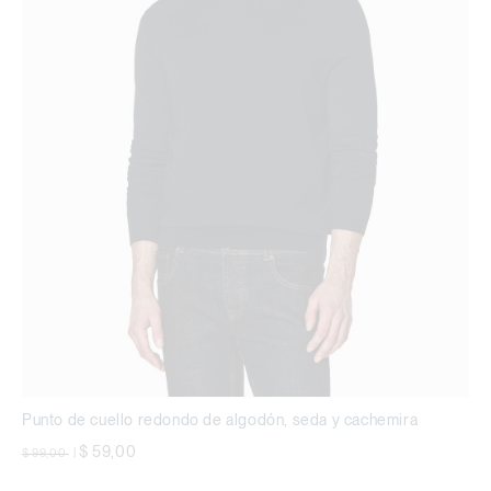
Punto de cuello redondo de algodón, seda y cachemira
precio rebajado desde
a
$ 59,00
$ 99,00
|