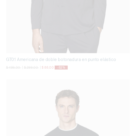
GT01 Americana de doble botonadura en punto elástico
precio rebajado desde
a
precio rebajado desde
a
$ 499,00
|
$ 299,00
|
$ 88,00
-82%