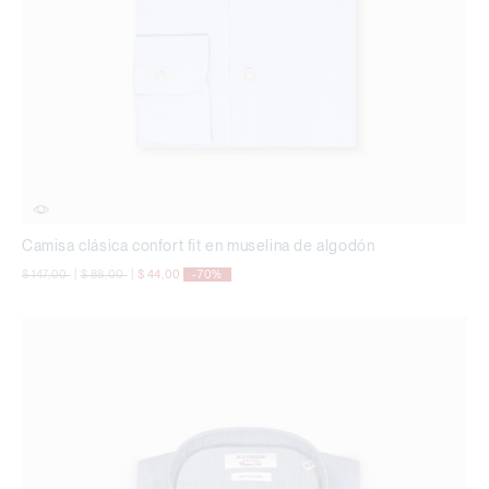
Camisa clásica confort fit en muselina de algodón
precio rebajado desde
a
precio rebajado desde
a
$ 147,00
|
$ 88,00
|
$ 44,00
-70%