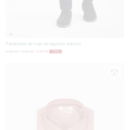
Pantalones de traje de algodón elástico
precio rebajado desde
a
precio rebajado desde
a
$ 169,00
|
$ 99,00
|
$ 43,00
-75%