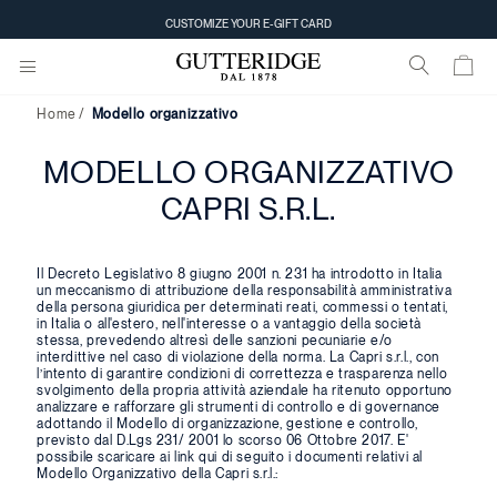
CUSTOMIZE YOUR E-GIFT CARD
Home
Modello organizzativo
MODELLO ORGANIZZATIVO
CAPRI S.R.L.
Il Decreto Legislativo 8 giugno 2001 n. 231 ha introdotto in Italia
un meccanismo di attribuzione della responsabilità amministrativa
della persona giuridica per determinati reati, commessi o tentati,
in Italia o all'estero, nell'interesse o a vantaggio della società
stessa, prevedendo altresì delle sanzioni pecuniarie e/o
interdittive nel caso di violazione della norma. La Capri s.r.l., con
l’intento di garantire condizioni di correttezza e trasparenza nello
svolgimento della propria attività aziendale ha ritenuto opportuno
analizzare e rafforzare gli strumenti di controllo e di governance
adottando il Modello di organizzazione, gestione e controllo,
previsto dal D.Lgs 231/ 2001 lo scorso 06 Ottobre 2017. E'
possibile scaricare ai link qui di seguito i documenti relativi al
Modello Organizzativo della Capri s.r.l.: