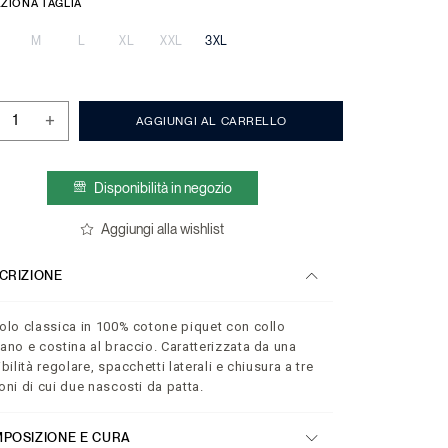
ZIONA TAGLIA
M
L
XL
XXL
3XL
+
AGGIUNGI AL CARRELLO
Disponibilità in negozio
Aggiungi alla wishlist
CRIZIONE
olo classica in 100% cotone piquet con collo
ano e costina al braccio. Caratterizzata da una
ibilità regolare, spacchetti laterali e chiusura a tre
oni di cui due nascosti da patta.
POSIZIONE E CURA