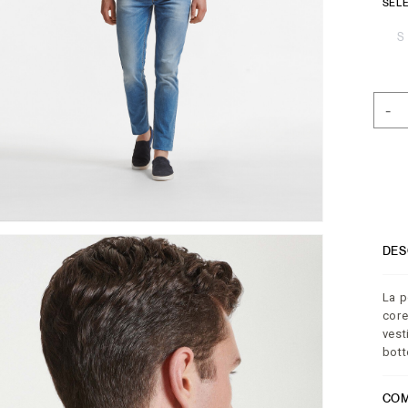
SELE
S
-
DES
La p
core
vest
bott
COM