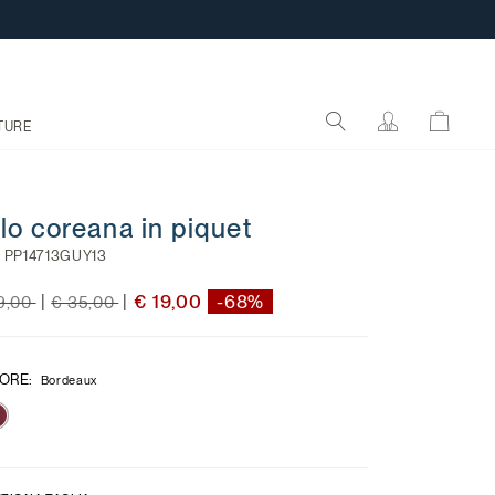
TURE
lo coreana in piquet
:
PP14713GUY13
ce reduced from
to
Price reduced from
to
€ 19,00
-68%
|
|
9,00
€ 35,00
ORE
:
Bordeaux