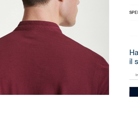
SPE
Ha
il
I