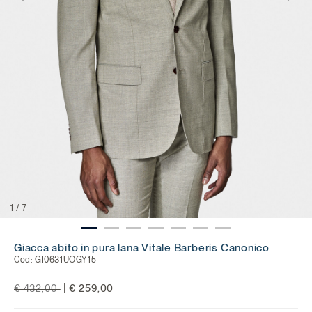
1
/
7
Giacca abito in pura lana Vitale Barberis Canonico
Cod:
GI0631UOGY15
Price reduced from
to
|
€ 432,00
€ 259,00