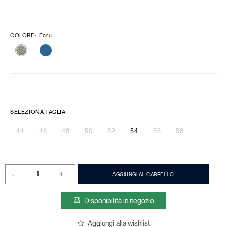
COLORE
:
Ecru
SELEZIONA TAGLIA
44
46
48
50
52
54
56
58
-
+
AGGIUNGI AL CARRELLO
Disponibilità in negozio
Aggiungi alla wishlist