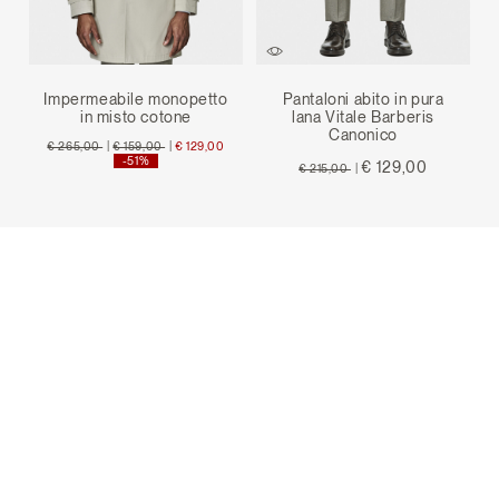
Impermeabile monopetto
Pantaloni abito in pura
in misto cotone
lana Vitale Barberis
Canonico
Price reduced from
to
Price reduced from
to
€ 265,00
|
€ 159,00
|
€ 129,00
-51%
Price reduced from
to
€ 129,00
€ 215,00
|